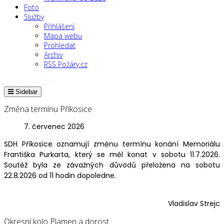
Foto
Služby
Přihlášení
Mapa webu
Prohledat
Archiv
RSS Požáry.cz
Jste zde:
Hlavní
Sidebar
Změna termínu Příkosice
7. červenec 2026
SDH Příkosice oznamují změnu termínu konání Memoriálu
Františka Purkarta, který se měl konat v sobotu 11.7.2026.
Soutěž byla ze závažných důvodů přeložena na sobotu
22.8.2026 od 11 hodin dopoledne.
Vladislav Strejc
Okresní kolo Plamen a dorost