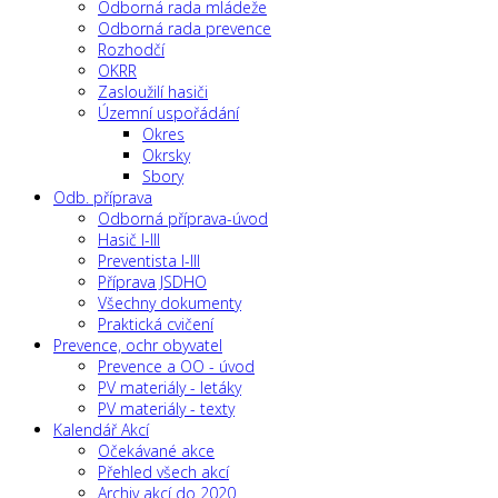
Odborná rada mládeže
Odborná rada prevence
Rozhodčí
OKRR
Zasloužilí hasiči
Územní uspořádání
Okres
Okrsky
Sbory
Odb. příprava
Odborná příprava-úvod
Hasič I-III
Preventista I-III
Příprava JSDHO
Všechny dokumenty
Praktická cvičení
Prevence, ochr obyvatel
Prevence a OO - úvod
PV materiály - letáky
PV materiály - texty
Kalendář Akcí
Očekávané akce
Přehled všech akcí
Archiv akcí do 2020