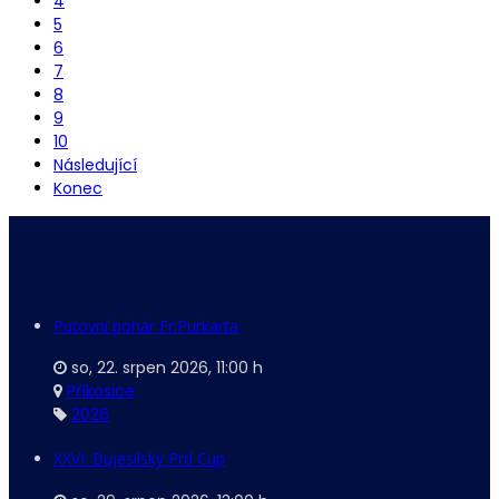
4
5
6
7
8
9
10
Následující
Konec
Putovní pohár Fr.Purkarta
so, 22. srpen 2026
,
11:00 h
Příkosice
2026
XXVI. Bujesilský Prd Cup