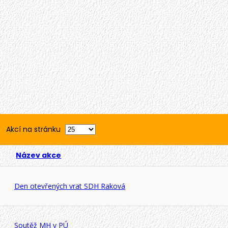
Akcí na stránku
Název akce
Den otevřených vrat SDH Raková
Soutěž MH v PÚ