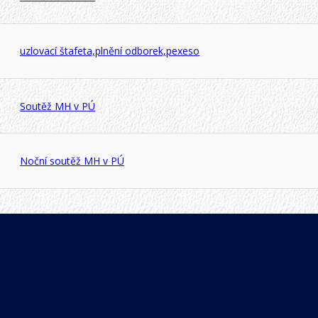
uzlovací štafeta,plnění odborek,pexeso
Soutěž MH v PÚ
Noční soutěž MH v PÚ