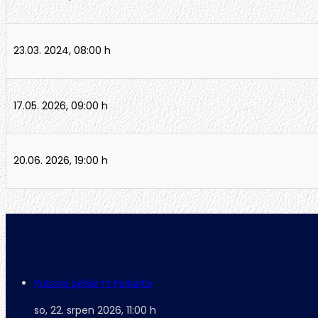
23.03. 2024
,
08:00 h
17.05. 2026
,
09:00 h
20.06. 2026
,
19:00 h
Putovní pohár Fr.Purkarta
so, 22. srpen 2026
,
11:00 h