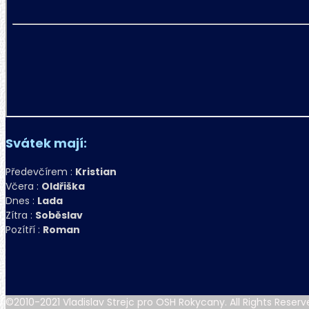
Svátek mají:
Předevčírem :
Kristian
Včera :
Oldřiška
Dnes :
Lada
Zítra :
Soběslav
Pozítří :
Roman
©2010-2021 Vladislav Strejc pro OSH Rokycany. All Rights Reserv