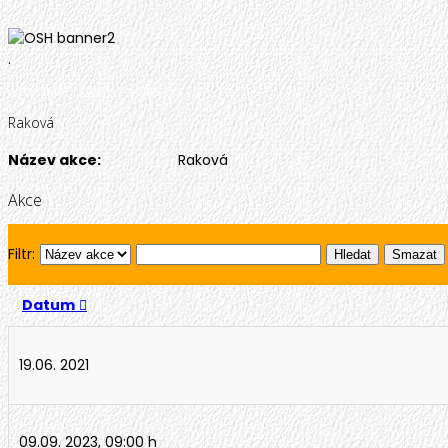
.
Jste zde:
Hlavní
-
Raková
Raková
Název akce:
Raková
Akce
Filtr:
Hledat
Smazat
Datum
19.06. 2021
09.09. 2023
,
09:00 h