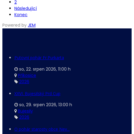
2
Následující
Konec
Powered by
JEM
Putovní pohár Fr.Purkarta
so, 22. srpen 2026
,
11:00 h
Příkosice
2026
XXVI. Bujesilský Prd Cup
so, 29. srpen 2026
,
13:00 h
Bujesily
2026
O pohár starosty obce Nev...