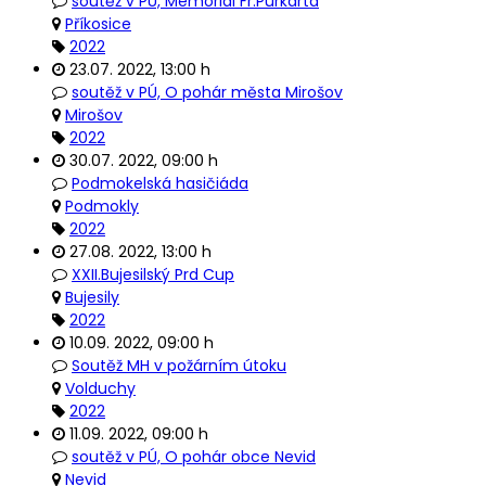
soutěž v PÚ, Memoriál Fr.Purkarta
Příkosice
2022
23.07. 2022
,
13:00 h
soutěž v PÚ, O pohár města Mirošov
Mirošov
2022
30.07. 2022
,
09:00 h
Podmokelská hasičiáda
Podmokly
2022
27.08. 2022
,
13:00 h
XXII.Bujesilský Prd Cup
Bujesily
2022
10.09. 2022
,
09:00 h
Soutěž MH v požárním útoku
Volduchy
2022
11.09. 2022
,
09:00 h
soutěž v PÚ, O pohár obce Nevid
Nevid