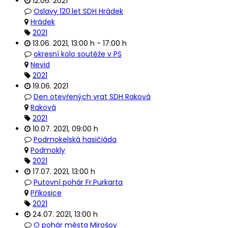
12.06. 2021
Oslavy 120.let SDH Hrádek
Hrádek
2021
13.06. 2021
,
13:00 h
-
17:00 h
okresní kolo soutěže v PS
Nevid
2021
19.06. 2021
Den otevřených vrat SDH Raková
Raková
2021
10.07. 2021
,
09:00 h
Podmokelská hasičiáda
Podmokly
2021
17.07. 2021
,
13:00 h
Putovní pohár Fr.Purkarta
Příkosice
2021
24.07. 2021
,
13:00 h
O pohár města Mirošov