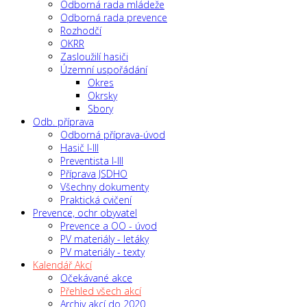
Odborná rada mládeže
Odborná rada prevence
Rozhodčí
OKRR
Zasloužilí hasiči
Územní uspořádání
Okres
Okrsky
Sbory
Odb. příprava
Odborná příprava-úvod
Hasič I-III
Preventista I-III
Příprava JSDHO
Všechny dokumenty
Praktická cvičení
Prevence, ochr obyvatel
Prevence a OO - úvod
PV materiály - letáky
PV materiály - texty
Kalendář Akcí
Očekávané akce
Přehled všech akcí
Archiv akcí do 2020