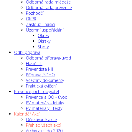
Odborná rada mládeže
Odborná rada prevence
Rozhodčí
OKRR
Zasloužilí hasiči
Územní uspořádání
Okres
Okrsky
Sbory
Odb. příprava
Odborná příprava-úvod
Hasič I-III
Preventista I-III
Příprava JSDHO
Všechny dokumenty
Praktická cvičení
Prevence, ochr obyvatel
Prevence a OO - úvod
PV materiály - letáky
PV materiály - texty
Kalendář Akcí
Očekávané akce
Přehled všech akcí
Archiv akcí do 2020