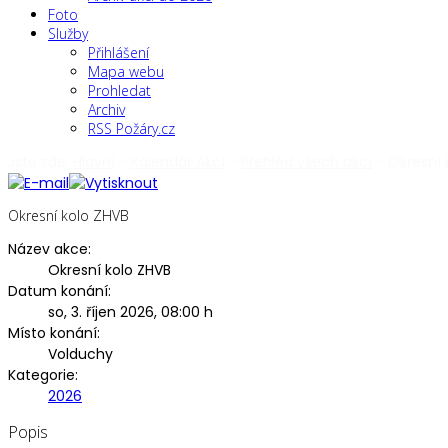
Foto
Služby
Přihlášení
Mapa webu
Prohledat
Archiv
RSS Požáry.cz
Jste zde:
Hlavní
-
Kalendář Akcí
-
Přehled všech akcí
-
Okresní 
Okresní kolo ZHVB
Název akce:
Okresní kolo ZHVB
Datum konání:
so, 3. říjen 2026
,
08:00 h
Místo konání:
Volduchy
Kategorie:
2026
Popis