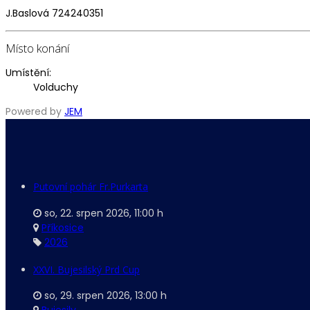
J.Baslová 724240351
Místo konání
Umístění:
Volduchy
Powered by
JEM
Putovní pohár Fr.Purkarta
so, 22. srpen 2026
,
11:00 h
Příkosice
2026
XXVI. Bujesilský Prd Cup
so, 29. srpen 2026
,
13:00 h