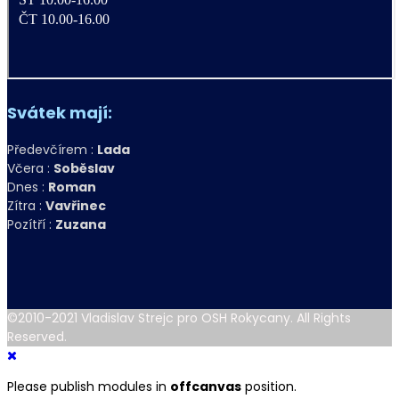
Svátek mají:
Předevčírem :
Lada
Včera :
Soběslav
Dnes :
Roman
Zítra :
Vavřinec
Pozítří :
Zuzana
©2010-2021 Vladislav Strejc pro OSH Rokycany. All Rights
Reserved.
Please publish modules in
offcanvas
position.