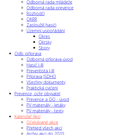
Odborná rada mládeže
Odborná rada prevence
Rozhodčí
OKRR
Zasloužilí hasiči
Územní uspořádání
Okres
Okrsky
Sbory
Odb. příprava
Odborná příprava-úvod
Hasič I-III
Preventista I-III
Příprava JSDHO
Všechny dokumenty
Praktická cvičení
Prevence, ochr obyvatel
Prevence a OO - úvod
PV materiály - letáky
PV materiály - texty
Kalendář Akcí
Očekávané akce
Přehled všech akcí
Archiv akcí do 2020