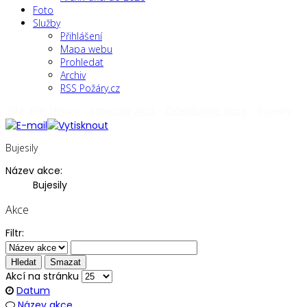
Foto
Služby
Přihlášení
Mapa webu
Prohledat
Archiv
RSS Požáry.cz
Jste zde:
Hlavní
-
Kalendář Akcí
-
Očekávané akce
-
Bujesily
Bujesily
Název akce:
Bujesily
Akce
Filtr:
Hledat
Smazat
Akcí na stránku
Datum
Název akce