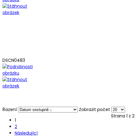
DSCN0483
Řazení
Zobrazit počet
Strana 1 z 2
1
2
Následující