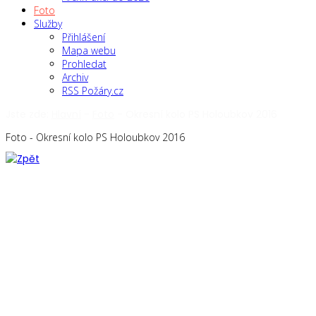
Foto
Služby
Přihlášení
Mapa webu
Prohledat
Archiv
RSS Požáry.cz
Jste zde:
Hlavní
-
Foto
-
Okresní kolo PS Holoubkov 2016
Foto - Okresní kolo PS Holoubkov 2016