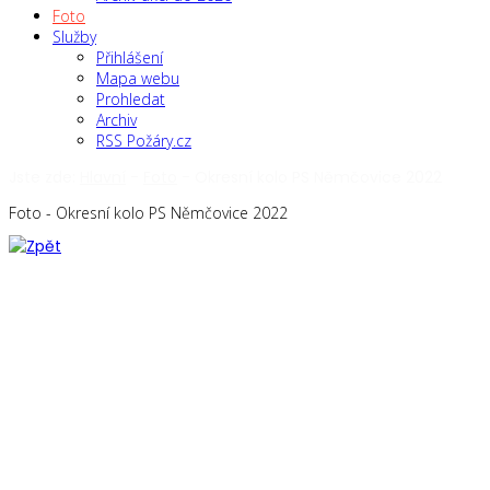
Foto
Služby
Přihlášení
Mapa webu
Prohledat
Archiv
RSS Požáry.cz
Jste zde:
Hlavní
-
Foto
-
Okresní kolo PS Němčovice 2022
Foto - Okresní kolo PS Němčovice 2022