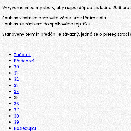
Vyzýváme všechny sbory, aby nejpozději do 25. ledna 2016 př
Souhlas vlastníka nemovité věci s umístěním sídla
Souhlas se zápisem do spolkového rejstříku
Stanovený termín předání je závazný, jedná se o přeregistraci 
Začátek
Předchozí
30
31
32
33
34
35
36
37
38
39
Následující