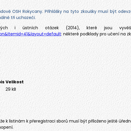
 budově OSH Rokycany. Přihlášky na tyto zkoušky musí být ode
álně tři uchazeči.
vých i ústních otázek (2014), které jsou vy
upn&Itemid=41&layout=default
: některé podklady pro učení na z
is
Velikost
29 kB
e k listinám k přeregistraci sborů musí být přiloženo ještě úřed
hopení.