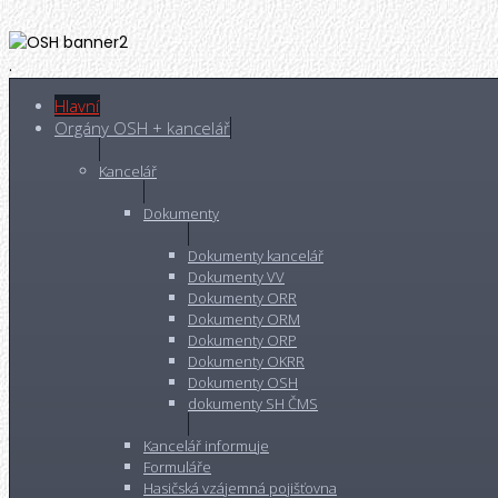
.
Hlavní
Orgány OSH + kancelář
Kancelář
Dokumenty
Dokumenty kancelář
Dokumenty VV
Dokumenty ORR
Dokumenty ORM
Dokumenty ORP
Dokumenty OKRR
Dokumenty OSH
dokumenty SH ČMS
Kancelář informuje
Formuláře
Hasičská vzájemná pojišťovna