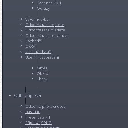
Evidence SDH
Odkazy
Výkonný výbor
Odborná rada represe
Odborná rada mládeže
Odborná rada prevence
Rozhodčí
OKRR
Zasloužilí hasiči
Územní uspořádání
Okres
Okrsky
Sbory
Odb. příprava
Odborná příprava-úvod
Hasič I-III
Preventista I-III
Příprava JSDHO