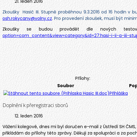
21. leden 2016
Zkoušky Hasič III. Stupně proběhnou 9.3.2016 od 16 hodin v
osh.rokycany@volny.cz
. Pro provedení zkoušek, musí být minim
Zkoušky se budou provádět dle nových testo
option=com_content&view=category&id=27:hasi-i-ii-a-iii-st
Přílohy:
Soubor
Pop
Přihláška
Doplnění k přeregistraci sborů
12. leden 2016
Vážení kolegové, dnes mi byl doručen e-mail z Ústředí SH ČMS, ž
přikládám do přílohy této zprávy. Děkuji za spolupráci a za poc