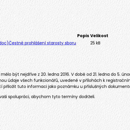
Popis
Velikost
Čestné prohlášení starosty sboru
25 kB
by mělo být nejdříve z 20. ledna 2016. V době od 21. ledna do 5. 
u údaje všech funkcionářů, uvedené v přílohách k registračním l
ačí přiložit tuto informaci jako poznámku u příslušných dokument
vaši spolupráci, abychom tyto termíny dodrželi.