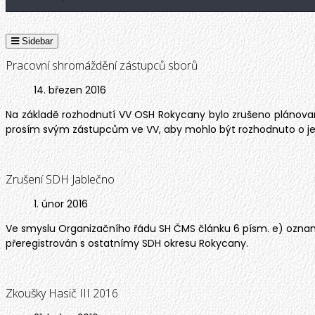
Jste zde:
Hlavní
Sidebar
Pracovní shromáždění zástupců sborů
14. březen 2016
Na základě rozhodnutí VV OSH Rokycany bylo zrušeno plánov
prosím svým zástupcům ve VV, aby mohlo být rozhodnuto o jeh
Zrušení SDH Jablečno
1. únor 2016
Ve smyslu Organizačního řádu SH ČMS článku 6 písm. e) oznam
přeregistrován s ostatnímy SDH okresu Rokycany.
Zkoušky Hasič III 2016