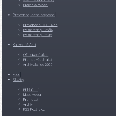
Všechny dokumenty
Praktická cvičení
Prevence, ochr obyvatel
Prevence a OO - úvod
PV materiály - letáky
PV materiály - texty
Kalendář Akcí
Očekávané akce
Přehled všech akcí
Archiv akcí do 2020
Foto
Služby
Přihlášení
Mapa webu
Prohledat
Archiv
RSS Požáry.cz