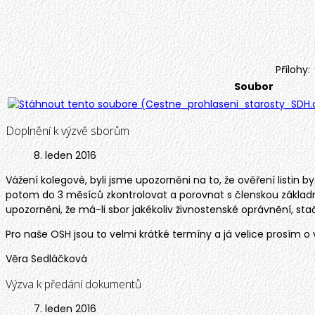
Přílohy:
Soubor
Doplnění k výzvě sborům
8. leden 2016
Vážení kolegové, byli jsme upozorněni na to, že ověření listin 
potom do 3 měsíců zkontrolovat a porovnat s členskou základno
upozorněni, že má-li sbor jakékoliv živnostenské oprávnění, st
Pro naše OSH jsou to velmi krátké termíny a já velice prosím o 
Věra Sedláčková
Výzva k předání dokumentů
7. leden 2016