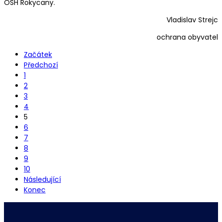
OSH Rokycany.
Vladislav Strejc
ochrana obyvatel
Začátek
Předchozí
1
2
3
4
5
6
7
8
9
10
Následující
Konec