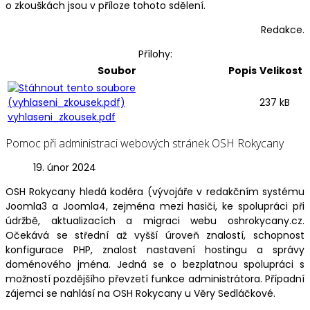
o zkouškách jsou v příloze tohoto sdělení.
Redakce.
Přílohy:
Soubor
Popis
Velikost
237 kB
vyhlaseni_zkousek.pdf
Pomoc při administraci webových stránek OSH Rokycany
19. únor 2024
OSH Rokycany hledá kodéra (vývojáře v redakčním systému
Joomla3 a Joomla4, zejména mezi hasiči, ke spolupráci při
údržbě, aktualizacích a migraci webu oshrokycany.cz.
Očekává se střední až vyšší úroveň znalostí, schopnost
konfigurace PHP, znalost nastavení hostingu a správy
doménového jména. Jedná se o bezplatnou spolupráci s
možností pozdějšího převzetí funkce administrátora. Případní
zájemci se nahlásí na OSH Rokycany u Věry Sedláčkové.