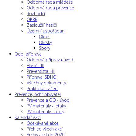
Odborná rada mládeže
Odborná rada prevence
Rozhodčí
OKRR
Zasloužilí hasiči
Územní uspořádání
Okres
Okrsky
Sbory
Odb. příprava
Odborná příprava-úvod
Hasič I-III
Preventista I-III
Příprava JSDHO
Všechny dokumenty
Praktická cvičení
Prevence, ochr obyvatel
Prevence a OO - úvod
PV materiály - letáky
PV materiály - texty
Kalendář Akcí
Očekávané akce
Přehled všech akcí
Archiv akcí do 2020